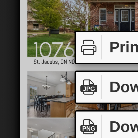
Prin
Dow
JPG
Dow
PNG